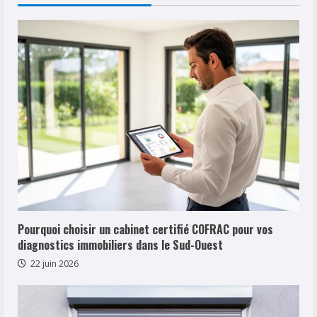
bordures
de
terrasse
?
Comparatif
et
conseils
Pourquoi choisir un cabinet certifié COFRAC pour vos
diagnostics immobiliers dans le Sud-Ouest
22 juin 2026