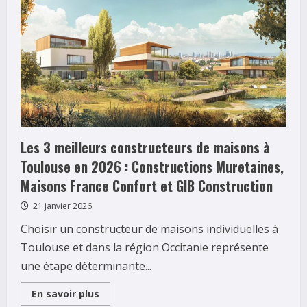
cabinet
certifié
COFRAC
pour
vos
diagnostics
immobiliers
dans
le
Sud-
Ouest
Les 3 meilleurs constructeurs de maisons à
Toulouse en 2026 : Constructions Muretaines,
Maisons France Confort et GIB Construction
21 janvier 2026
Choisir un constructeur de maisons individuelles à
Toulouse et dans la région Occitanie représente
une étape déterminante...
Read
En savoir plus
more