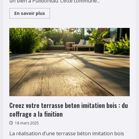
un bien à Puilboreau. Cette commune...
Read
En savoir plus
more
about
Les
étapes
clés
pour
faire
estimer
son
appartement
à
Puilboreau
et
obtenir
le
meilleur
prix
Creez votre terrasse beton imitation bois : du
coffrage a la finition
18 mars 2025
La réalisation d’une terrasse béton imitation bois