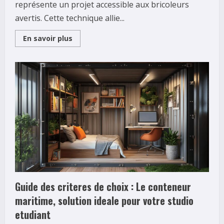
représente un projet accessible aux bricoleurs
avertis. Cette technique allie...
Read
En savoir plus
more
about
Creez
votre
terrasse
beton
imitation
bois
:
du
coffrage
a
la
finition
Guide des criteres de choix : Le conteneur
maritime, solution ideale pour votre studio
etudiant