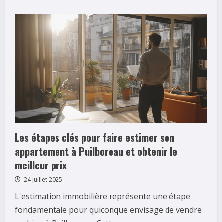
about
Les
3
meilleurs
constructeurs
de
maisons
à
Toulouse
en
2026
:
Constructions
Muretaines,
Maisons
France
Confort
et
GIB
Les étapes clés pour faire estimer son
Construction
appartement à Puilboreau et obtenir le
meilleur prix
24 juillet 2025
L'estimation immobilière représente une étape
fondamentale pour quiconque envisage de vendre