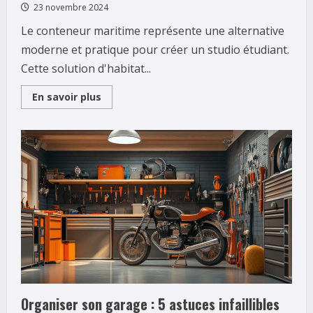
23 novembre 2024
Le conteneur maritime représente une alternative
moderne et pratique pour créer un studio étudiant.
Cette solution d'habitat...
Read
En savoir plus
more
about
Guide
des
criteres
de
choix
:
Le
conteneur
maritime,
solution
ideale
pour
votre
studio
etudiant
Organiser son garage : 5 astuces infaillibles