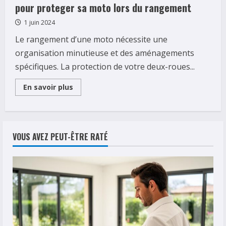
pour proteger sa moto lors du rangement
1 juin 2024
Le rangement d’une moto nécessite une
organisation minutieuse et des aménagements
spécifiques. La protection de votre deux-roues...
Read
En savoir plus
more
about
Organiser
son
garage
:
VOUS AVEZ PEUT-ÊTRE RATÉ
5
astuces
infaillibles
pour
proteger
sa
moto
lors
du
rangement