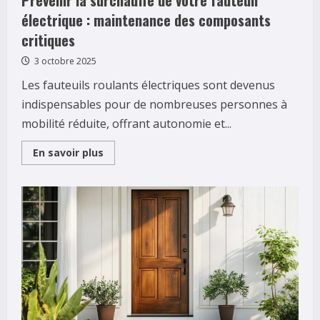
électrique : maintenance des composants
critiques
3 octobre 2025
Les fauteuils roulants électriques sont devenus
indispensables pour de nombreuses personnes à
mobilité réduite, offrant autonomie et...
Read
En savoir plus
more
about
Prévenir
la
surchauffe
de
votre
fauteuil
électrique
:
maintenance
des
composants
critiques