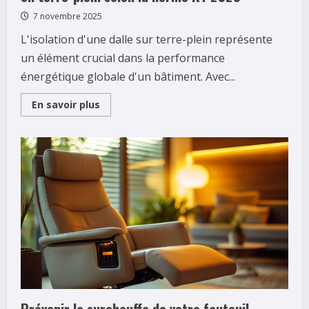
7 novembre 2025
L'isolation d'une dalle sur terre-plein représente
un élément crucial dans la performance
énergétique globale d'un bâtiment. Avec...
Read
En savoir plus
more
about
Les
meilleures
pratiques
pour
isoler
une
dalle
en
terre-
plein
selon
la
norme
RT
2025
Prévenir la surchauffe de votre fauteuil