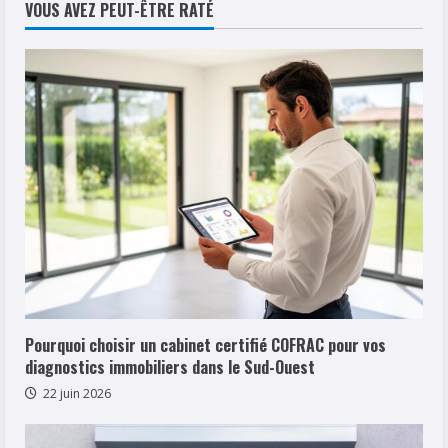
publications
60×60
VOUS AVEZ PEUT-ÊTRE RATÉ
face
aux
alternatives
traditionnelles
Pourquoi choisir un cabinet certifié COFRAC pour vos
diagnostics immobiliers dans le Sud-Ouest
22 juin 2026