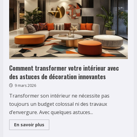
L’innovation
au
service
des
combattantes
modernes
Comment transformer votre intérieur avec
des astuces de décoration innovantes
9 mars 2026
Transformer son intérieur ne nécessite pas
toujours un budget colossal ni des travaux
d’envergure. Avec quelques astuces...
Read
En savoir plus
more
about