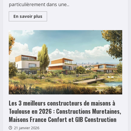
particulièrement dans une...
Read
En savoir plus
more
about
Guide
pour
choisir
le
meilleur
système
d’alarme
à
Rochefort
Les 3 meilleurs constructeurs de maisons à
Toulouse en 2026 : Constructions Muretaines,
Maisons France Confort et GIB Construction
21 janvier 2026