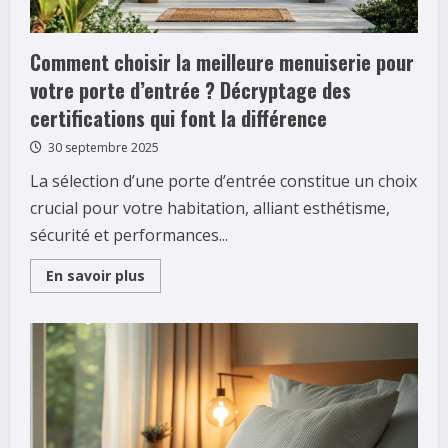
Comment choisir la meilleure menuiserie pour
votre porte d’entrée ? Décryptage des
certifications qui font la différence
30 septembre 2025
La sélection d’une porte d’entrée constitue un choix
crucial pour votre habitation, alliant esthétisme,
sécurité et performances...
Read
En savoir plus
more
about
Comment
choisir
la
meilleure
menuiserie
pour
votre
porte
d’entrée
?