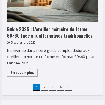
Décryptage
des
certifications
qui
font
la
différence
Guide 2025 : L’oreiller mémoire de forme
60×60 face aux alternatives traditionnelles
5 septembre 2025
Bienvenue dans notre guide complet dédié aux
oreillers mémoire de forme en format 60×60 pour
l'année 2025....
Read
En savoir plus
more
about
Guide
Pagination
2025
1
2
3
4
5
:
L’oreiller
des
mémoire
de
forme