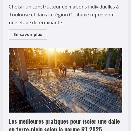
Choisir un constructeur de maisons individuelles à
Toulouse et dans la région Occitanie représente
une étape déterminante...
Read
En savoir plus
more
about
Les
3
meilleurs
constructeurs
de
maisons
à
Toulouse
en
2026
:
Constructions
Muretaines,
Maisons
France
Confort
et
GIB
Les meilleures pratiques pour isoler une dalle
Construction
en terre-plein selon la norme RT 2025