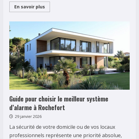
Read
En savoir plus
more
about
Comment
entretenir
une
piscine
en
béton
projeté
avec
des
solutions
respectueuses
de
l’environnement
Guide pour choisir le meilleur système
d’alarme à Rochefort
29 janvier 2026
La sécurité de votre domicile ou de vos locaux
professionnels représente une priorité absolue,