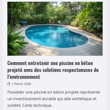
Comment
transformer
votre
intérieur
avec
des
astuces
de
décoration
innovantes
Comment entretenir une piscine en béton
projeté avec des solutions respectueuses de
l’environnement
1 février 2026
Posséder une piscine en béton projeté représente
un investissement durable qui allie esthétique et
solidité. Cette technique...