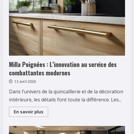
cabinet
certifié
COFRAC
pour
vos
diagnostics
immobiliers
dans
le
Sud-
Ouest
Milla Poignées : L’innovation au service des
combattantes modernes
13 avril 2026
Dans l’univers de la quincaillerie et de la décoration
intérieure, les détails font toute la différence. Les...
Read
En savoir plus
more
about
Milla
Poignées
: