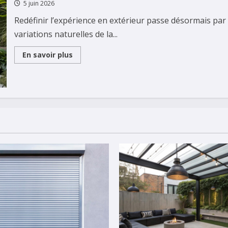
5 juin 2026
Redéfinir l’expérience en extérieur passe désormais par
variations naturelles de la...
Read
En savoir plus
more
about
Comment
une
pergola
adapte
l’ambiance
extérieure
selon
les
moments
de
la
journée
?