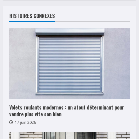
n
u
HISTOIRES CONNEXES
e
R
e
a
d
i
n
Volets roulants modernes : un atout déterminant pour
vendre plus vite son bien
g
17 juin 2026